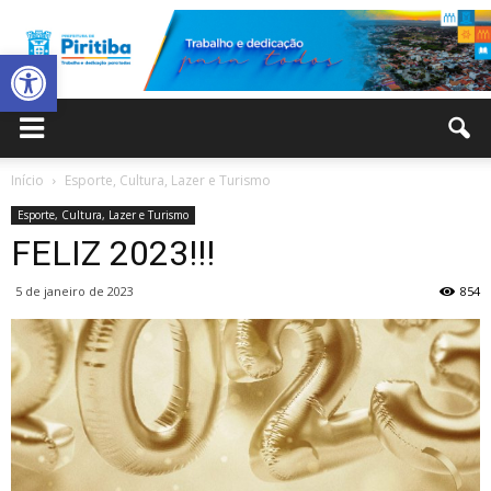
Abrir a barra de ferramentas
Prefeitura
Início
Esporte, Cultura, Lazer e Turismo
Esporte, Cultura, Lazer e Turismo
Municipal
FELIZ 2023!!!
5 de janeiro de 2023
854
de
Piritiba