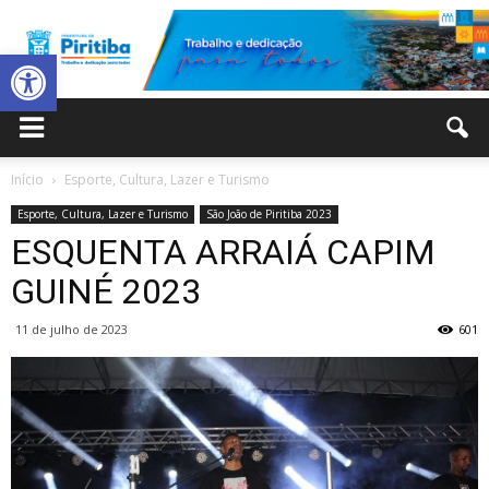
Abrir a barra de ferramentas
Prefeitura
Início
Esporte, Cultura, Lazer e Turismo
Esporte, Cultura, Lazer e Turismo
São João de Piritiba 2023
Municipal
ESQUENTA ARRAIÁ CAPIM
GUINÉ 2023
11 de julho de 2023
601
de
Piritiba