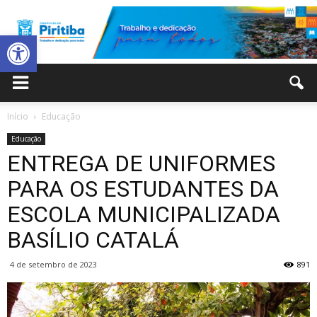
Abrir a barra de ferramentas
Prefeitura
Início
Educação
Educação
Municipal
ENTREGA DE UNIFORMES
PARA OS ESTUDANTES DA
ESCOLA MUNICIPALIZADA
de
BASÍLIO CATALÁ
4 de setembro de 2023
891
Piritiba