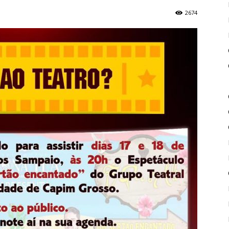
2674
de
Piritiba