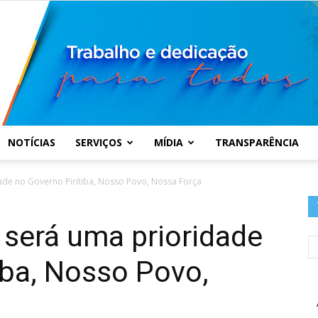
NOTÍCIAS
SERVIÇOS
MÍDIA
TRANSPARÊNCIA
Prefeitura
ade no Governo Piritiba, Nosso Povo, Nossa Força
 será uma prioridade
iba, Nosso Povo,
Municipal