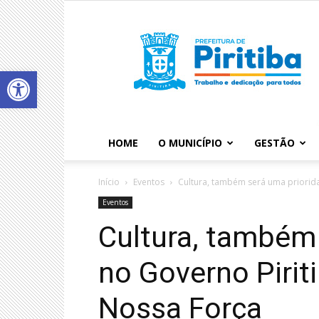
Abrir a barra de ferramentas
HOME
O MUNICÍPIO
GESTÃO
Início
Eventos
Cultura, também será uma priorid
Eventos
Cultura, também
no Governo Pirit
Nossa Força