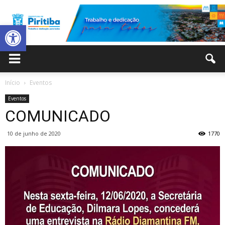
Abrir a barra de ferramentas
Prefeitura
Início
Eventos
Eventos
Municipal
COMUNICADO
10 de junho de 2020
1770
de
Piritiba