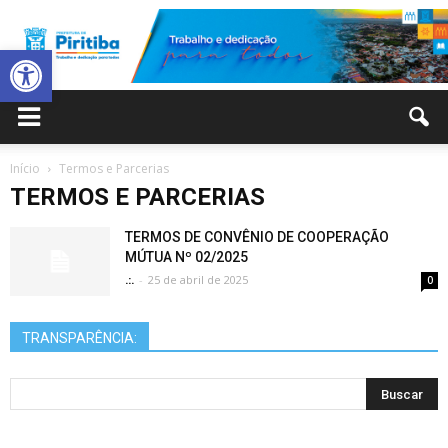
Abrir a barra de ferramentas
Prefeitura
Início
Termos e Parcerias
TERMOS E PARCERIAS
Municipal
TERMOS DE CONVÊNIO DE COOPERAÇÃO
MÚTUA Nº 02/2025
.:.
-
25 de abril de 2025
0
de
TRANSPARÊNCIA:
Piritiba