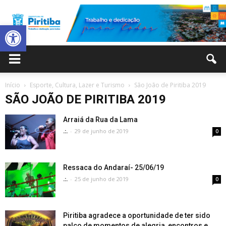
Abrir a barra de ferramentas
Prefeitura
Início
Esporte, Cultura, Lazer e Turismo
São João de Piritiba 2019
SÃO JOÃO DE PIRITIBA 2019
Municipal
Arraiá da Rua da Lama
.:.
-
29 de junho de 2019
0
de
Ressaca do Andaraí- 25/06/19
.:.
-
25 de junho de 2019
0
Piritiba
Piritiba agradece a oportunidade de ter sido
palco de momentos de alegria, encontros e...