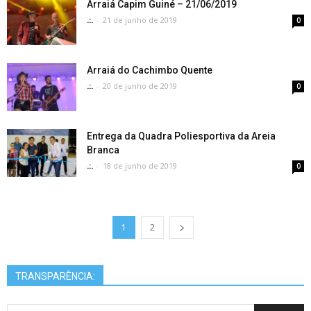
Arraiá Capim Guiné – 21/06/2019
.:.
-
21 de junho de 2019
0
Arraiá do Cachimbo Quente
.:.
-
20 de junho de 2019
0
Entrega da Quadra Poliesportiva da Areia
Branca
.:.
-
18 de junho de 2019
0
1
2
TRANSPARÊNCIA: