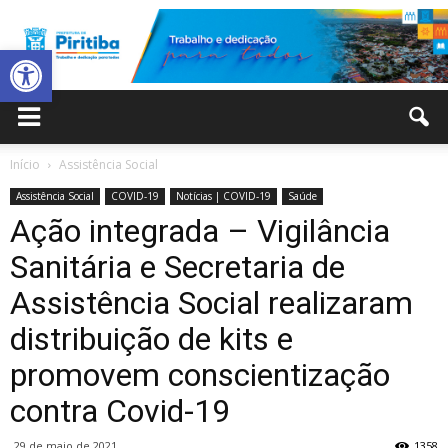
Abrir a barra de ferramentas
Prefeitura
Início
Assistência Social
Assistência Social
COVID-19
Notícias | COVID-19
Saúde
Municipal
Ação integrada – Vigilância
Sanitária e Secretaria de
Assistência Social realizaram
de
distribuição de kits e
promovem conscientização
Piritiba
contra Covid-19
29 de maio de 2021
1358