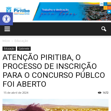
Abrir a barra de ferramentas
Prefeitura
Início
Educação
Educação
Gabinete
Municipal
ATENÇÃO PIRITIBA, O
PROCESSO DE INSCRIÇÃO
PARA O CONCURSO PÚBLCO
de
FOI ABERTO
15 de abril de 2024
1672
Piritiba