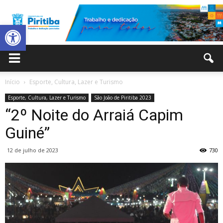
Abrir a barra de ferramentas
Prefeitura
Início
Esporte, Cultura, Lazer e Turismo
Esporte, Cultura, Lazer e Turismo
São João de Piritiba 2023
Municipal
“2º Noite do Arraiá Capim
Guiné”
12 de julho de 2023
730
de
Piritiba