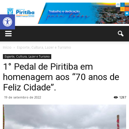
Abrir a barra de ferramentas
Prefeitura
Início
Esporte, Cultura, Lazer e Turismo
Esporte, Cultura, Lazer e Turismo
Municipal
1° Pedal de Piritiba em
homenagem aos “70 anos de
Feliz Cidade”.
de
19 de setembro de 2022
1287
Piritiba