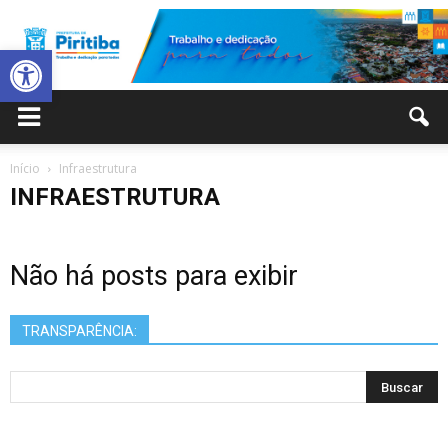
Abrir a barra de ferramentas
Prefeitura
Início
Infraestrutura
INFRAESTRUTURA
Municipal
Não há posts para exibir
de
TRANSPARÊNCIA:
Piritiba