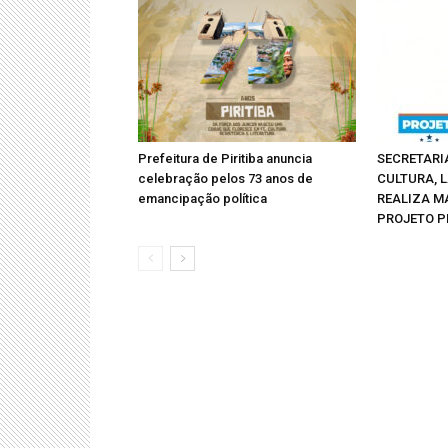
Prefeitura de Piritiba anuncia
SECRETARI
celebração pelos 73 anos de
CULTURA, 
emancipação política
REALIZA M
PROJETO P