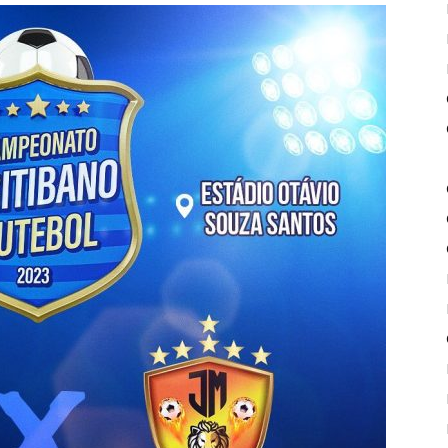
de
Piritiba