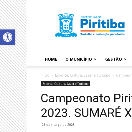
Abrir a barra de ferramentas
HOME
O MUNICÍPIO
GESTÃO
Início
Esporte, Cultura, Lazer e Turismo
Campeona
Esporte, Cultura, Lazer e Turismo
Campeonato Piri
2023. SUMARÉ 
28 de março de 2023