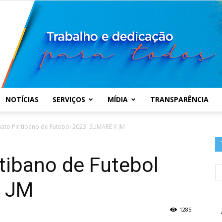
NOTÍCIAS
SERVIÇOS
MÍDIA
TRANSPARÊNCIA
Prefeitura
to Piritibano de Futebol 2023. SUMARÉ X JM
tibano de Futebol
X JM
Municipal
1285