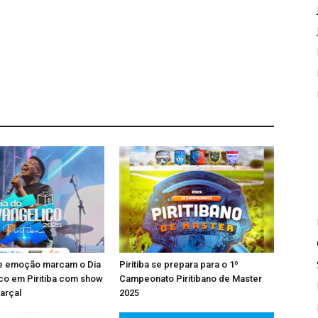
 e emoção marcam o Dia
Piritiba se prepara para o 1º
co em Piritiba com show
Campeonato Piritibano de Master
arçal
2025