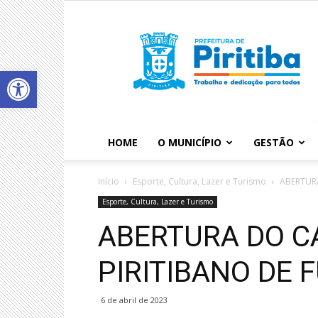
Abrir a barra de ferramentas
HOME
O MUNICÍPIO
GESTÃO
Início
Esporte, Cultura, Lazer e Turismo
ABERTUR
Esporte, Cultura, Lazer e Turismo
ABERTURA DO 
PIRITIBANO DE 
6 de abril de 2023