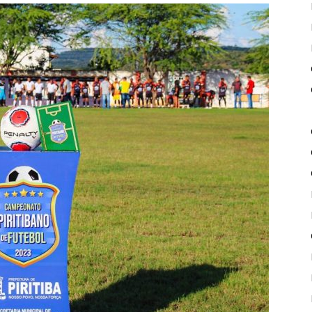
de
Piritiba