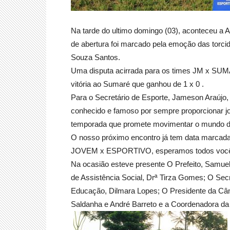
Na tarde do ultimo domingo (03), aconteceu a A
de abertura foi marcado pela emoção das torcid
Souza Santos.
Uma disputa acirrada para os times JM x SUMA
vitória ao Sumaré que ganhou de 1 x 0 .
Para o Secretário de Esporte, Jameson Araújo,
conhecido e famoso por sempre proporcionar jog
temporada que promete movimentar o mundo do
O nosso próximo encontro já tem data marcad
JOVEM x ESPORTIVO, esperamos todos vocês
Na ocasião esteve presente O Prefeito, Samuel 
de Assistência Social, Drª Tirza Gomes; O Secr
Educação, Dilmara Lopes; O Presidente da Câm
Saldanha e André Barreto e a Coordenadora da