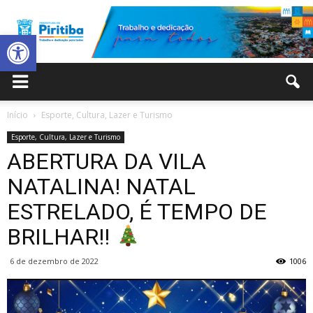
Abrir a barra de ferramentas
Prefeitura
Início
Esporte, Cultura, Lazer e Turismo
Esporte, Cultura, Lazer e Turismo
Municipal
ABERTURA DA VILA
NATALINA! NATAL
ESTRELADO, É TEMPO DE
de
BRILHAR!!
6 de dezembro de 2022
1006
Piritiba