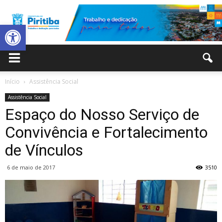
Abrir a barra de ferramentas
Prefeitura
Início
Assistência Social
Assistência Social
Municipal
Espaço do Nosso Serviço de
Convivência e Fortalecimento
de Vínculos
de
6 de maio de 2017
3510
Piritiba