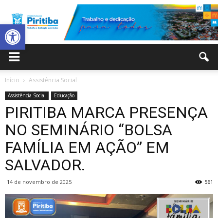
Abrir a barra de ferramentas
Prefeitura
Início
Assistência Social
Assistência Social
Educação
Municipal
PIRITIBA MARCA PRESENÇA
NO SEMINÁRIO “BOLSA
FAMÍLIA EM AÇÃO” EM
de
SALVADOR.
14 de novembro de 2025
561
Piritiba