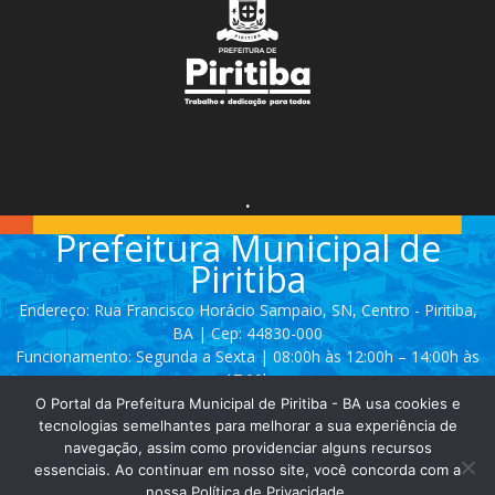
.
Prefeitura Municipal de
Piritiba
Endereço: Rua Francisco Horácio Sampaio, SN, Centro - Piritiba,
BA | Cep: 44830-000
Funcionamento: Segunda a Sexta | 08:00h às 12:00h – 14:00h às
17:00h
O Portal da Prefeitura Municipal de Piritiba - BA usa cookies e
Telefone: (74) 3628 - 2111 / 3628 - 2153
tecnologias semelhantes para melhorar a sua experiência de
navegação, assim como providenciar alguns recursos
essenciais. Ao continuar em nosso site, você concorda com a
Contato:
comunicacao@piritiba.ba.gov.br
nossa Política de Privacidade.