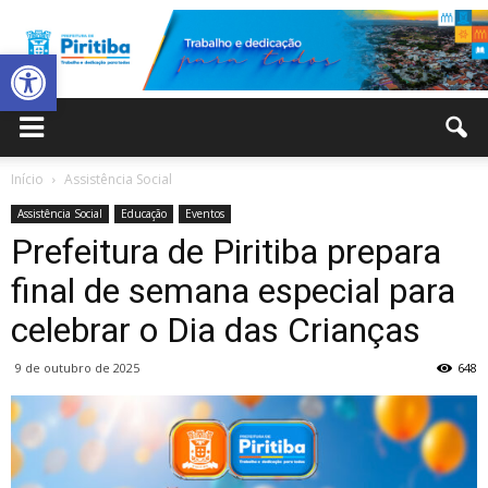
Abrir a barra de ferramentas
Prefeitura
Início
Assistência Social
Assistência Social
Educação
Eventos
Municipal
Prefeitura de Piritiba prepara
final de semana especial para
celebrar o Dia das Crianças
de
9 de outubro de 2025
648
Piritiba