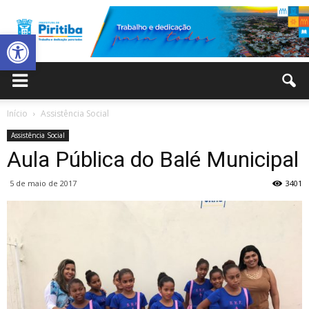
Abrir a barra de ferramentas
Prefeitura
Início
Assistência Social
Assistência Social
Municipal
Aula Pública do Balé Municipal
5 de maio de 2017
3401
de
Piritiba