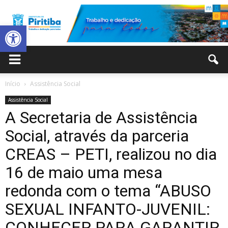
Abrir a barra de ferramentas
Prefeitura
Início
Assistência Social
Assistência Social
Municipal
A Secretaria de Assistência
Social, através da parceria
CREAS – PETI, realizou no dia
de
16 de maio uma mesa
redonda com o tema “ABUSO
Piritiba
SEXUAL INFANTO-JUVENIL:
CONHECER PARA GARANTIR