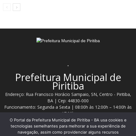
.
Prefeitura Municipal de
Piritiba
Endereço: Rua Francisco Horácio Sampaio, SN, Centro - Piritiba,
BA | Cep: 44830-000
Funcionamento: Segunda a Sexta | 08:00h às 12:00h – 14:00h às
17:00h
O Portal da Prefeitura Municipal de Piritiba - BA usa cookies e
Telefone: (74) 3628 - 2111 / 3628 - 2153
tecnologias semelhantes para melhorar a sua experiência de
navegação, assim como providenciar alguns recursos