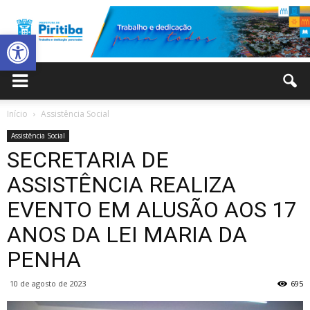
Abrir a barra de ferramentas
Prefeitura
Início
Assistência Social
Assistência Social
Municipal
SECRETARIA DE
ASSISTÊNCIA REALIZA
EVENTO EM ALUSÃO AOS 17
de
ANOS DA LEI MARIA DA
PENHA
Piritiba
10 de agosto de 2023
695