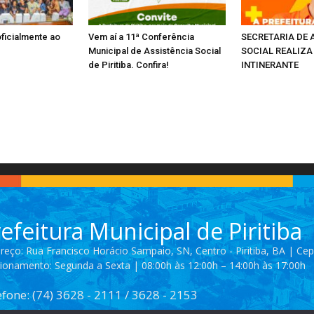
oficialmente ao
Vem aí a 11ª Conferência
SECRETARIA DE 
Municipal de Assistência Social
SOCIAL REALIZA
de Piritiba. Confira!
INTINERANTE
efeitura Municipal de Piritiba
reço: Rua Francisco Horácio Sampaio, SN, Centro - Piritiba, BA | Ce
ionamento: Segunda a Sexta | 08:00h às 12:00h – 14:00h às 17:00h
efone: (74) 3628 - 2111 / 3628 - 2153