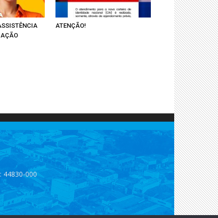
ASSISTÊNCIA
ATENÇÃO!
 AÇÃO
p: 44830-000