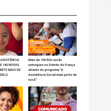
ASSISTÊNCIA
Mais de 100 RGs serão
E 140 NOVAS
entregues no Distrito do França
MITE MAIS DE
através do programa “A
ODELO
Assistência Social mais perto de
você”