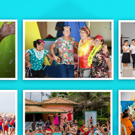
de
Piritiba