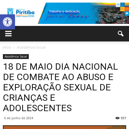
Abrir a barra de ferramentas
Prefeitura
Início
Assistência Social
Assistência Social
Municipal
18 DE MAIO DIA NACIONAL
DE COMBATE AO ABUSO E
EXPLORAÇÃO SEXUAL DE
de
CRIANÇAS E
ADOLESCENTES
Piritiba
6 de junho de 2024
937