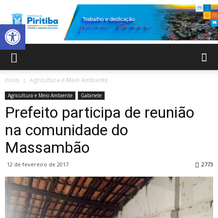
Abrir a barra de ferramentas
Prefeitura
Início
Agricultura e Meio Ambiente
Agricultura e Meio Ambiente
Gabinete
Municipal
Prefeito participa de reunião
na comunidade do
Massambão
de
12 de fevereiro de 2017
2773
Piritiba