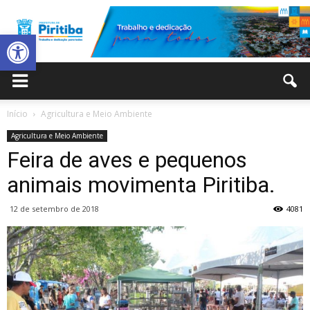
Abrir a barra de ferramentas
Prefeitura
Início
Agricultura e Meio Ambiente
Agricultura e Meio Ambiente
Municipal
Feira de aves e pequenos
animais movimenta Piritiba.
12 de setembro de 2018
4081
de
Piritiba