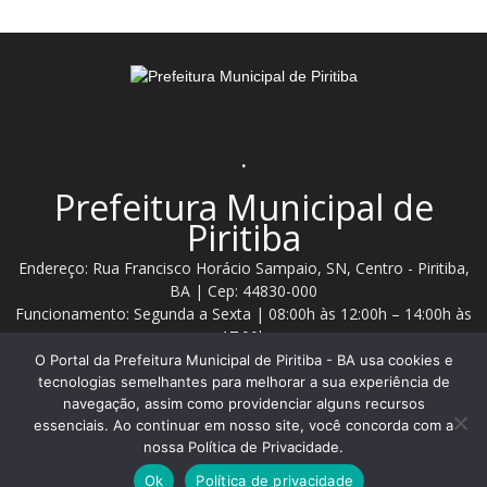
.
Prefeitura Municipal de
Piritiba
Endereço: Rua Francisco Horácio Sampaio, SN, Centro - Piritiba,
BA | Cep: 44830-000
Funcionamento: Segunda a Sexta | 08:00h às 12:00h – 14:00h às
17:00h
O Portal da Prefeitura Municipal de Piritiba - BA usa cookies e
Telefone: (74) 3628 - 2111 / 3628 - 2153
tecnologias semelhantes para melhorar a sua experiência de
navegação, assim como providenciar alguns recursos
essenciais. Ao continuar em nosso site, você concorda com a
Contato:
comunicacao@piritiba.ba.gov.br
nossa Política de Privacidade.
Ok
Política de privacidade