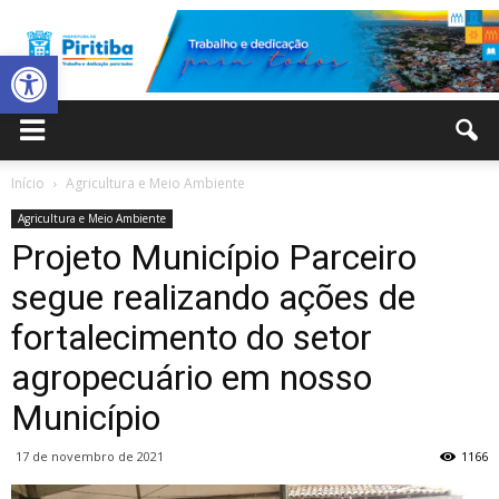
Abrir a barra de ferramentas
Prefeitura
Início
Agricultura e Meio Ambiente
Agricultura e Meio Ambiente
Municipal
Projeto Município Parceiro
segue realizando ações de
fortalecimento do setor
de
agropecuário em nosso
Município
Piritiba
17 de novembro de 2021
1166