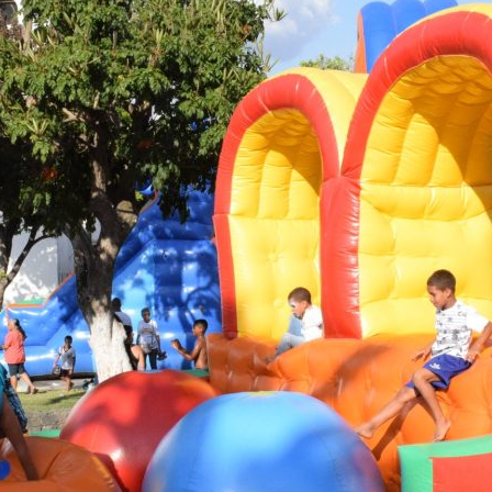
de
Piritiba