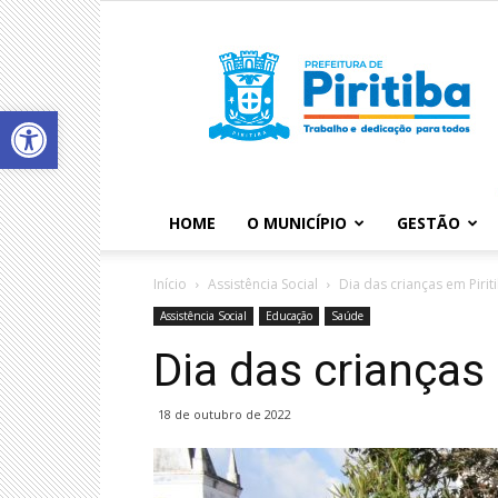
Abrir a barra de ferramentas
HOME
O MUNICÍPIO
GESTÃO
Início
Assistência Social
Dia das crianças em Pirit
Assistência Social
Educação
Saúde
Dia das crianças 
18 de outubro de 2022