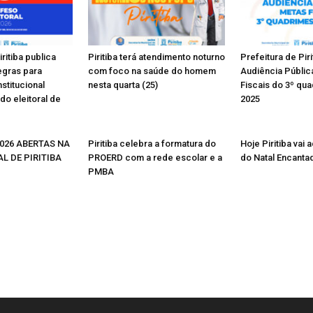
ritiba publica
Piritiba terá atendimento noturno
Prefeitura de Pir
egras para
com foco na saúde do homem
Audiência Públic
stitucional
nesta quarta (25)
Fiscais do 3º qu
do eleitoral de
2025
026 ABERTAS NA
Piritiba celebra a formatura do
Hoje Piritiba vai
L DE PIRITIBA
PROERD com a rede escolar e a
do Natal Encanta
PMBA