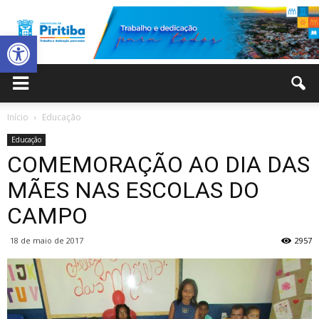
Abrir a barra de ferramentas
Prefeitura
Início
Educação
Educação
Municipal
COMEMORAÇÃO AO DIA DAS
MÃES NAS ESCOLAS DO
CAMPO
de
18 de maio de 2017
2957
Piritiba