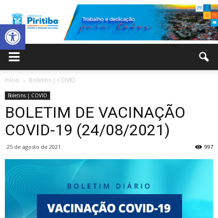
Abrir a barra de ferramentas
Prefeitura
Início
Boletins | COVID
Boletins | COVID
Municipal
BOLETIM DE VACINAÇÃO
COVID-19 (24/08/2021)
25 de agosto de 2021
997
de
Piritiba